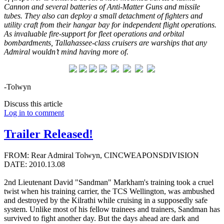
Cannon and several batteries of Anti-Matter Guns and missile
tubes. They also can deploy a small detachment of fighters and
utility craft from their hangar bay for independent flight operations.
As invaluable fire-support for fleet operations and orbital
bombardments, Tallahassee-class cruisers are warships that any
Admiral wouldn’t mind having more of.
-Tolwyn
Discuss this article
Log in to comment
Trailer Released!
FROM: Rear Admiral Tolwyn, CINCWEAPONSDIVISION
DATE: 2010.13.08
2nd Lieutenant David "Sandman" Markham's training took a cruel
twist when his training carrier, the TCS Wellington, was ambushed
and destroyed by the Kilrathi while cruising in a supposedly safe
system. Unlike most of his fellow trainees and trainers, Sandman has
survived to fight another day. But the days ahead are dark and