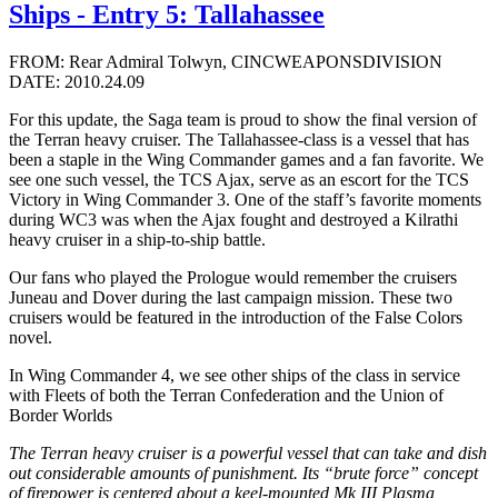
Ships - Entry 5: Tallahassee
FROM: Rear Admiral Tolwyn, CINCWEAPONSDIVISION
DATE: 2010.24.09
For this update, the Saga team is proud to show the final version of
the Terran heavy cruiser. The Tallahassee-class is a vessel that has
been a staple in the Wing Commander games and a fan favorite. We
see one such vessel, the TCS Ajax, serve as an escort for the TCS
Victory in Wing Commander 3. One of the staff’s favorite moments
during WC3 was when the Ajax fought and destroyed a Kilrathi
heavy cruiser in a ship-to-ship battle.
Our fans who played the Prologue would remember the cruisers
Juneau and Dover during the last campaign mission. These two
cruisers would be featured in the introduction of the False Colors
novel.
In Wing Commander 4, we see other ships of the class in service
with Fleets of both the Terran Confederation and the Union of
Border Worlds
The Terran heavy cruiser is a powerful vessel that can take and dish
out considerable amounts of punishment. Its “brute force” concept
of firepower is centered about a keel-mounted Mk III Plasma