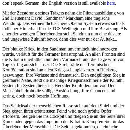
don’t speak German, the English version is still available
here
.
Mit der Zerstörung seines Trägers nahm die Pilotenausbildung von
2nd Lieutenant David „Sandman“ Markham eine tragische
Wendung. Das vermeintlich sichere Oberan-System erwies sich als
tödlicher Hinterhalt für die TCS Wellington und ihre Besatzung. Als
einer der wenigen Überlebenden steht Sandman nun eine düstere
und ungewisse Zukunft bevor, denn dies war nur der Auftakt...
Der blutige Krieg, in den Sandman unvermittelt hineingezogen
wurde, verläuft für die Terraner katastrophal. An allen Fronten sind
die Kilrathi unerbittlich auf dem Vormarsch und die Lage wird von
Tag zu Tag aussichtsloser. Die Streitkräfte der Terranischen
Konföderation sind an allen Kriegsschauplätzen zum Rückzug
gezwungen. Ihre Verluste sind dramatisch. Den endgültigen Sieg in
greifbarer Nähe, stößt die mächtige Kriegsmaschinerie der Kilrathi
System für System tiefer ins Herz der Konföderation vor. Der
Menschheit droht die völlige Auslöschung. Ihre Chancen sind
gering, doch noch besteht Hoffnung.
Das Schicksal der menschlichen Rasse steht auf dem Spiel und der
Sieg gegen ihren erbittertsten Feind wird noch größte Opfer
erfordern. Steigen Sie ins Cockpit und fliegen Sie an der Seite ihrer
Kameraden gegen das Imperium der Kilrathi. Kämpfen Sie für das
Überleben der Menschheit. Die Zeit ist gekommen, da einfache