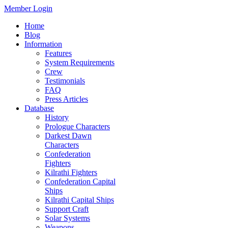
Member Login
Home
Blog
Information
Features
System Requirements
Crew
Testimonials
FAQ
Press Articles
Database
History
Prologue Characters
Darkest Dawn
Characters
Confederation
Fighters
Kilrathi Fighters
Confederation Capital
Ships
Kilrathi Capital Ships
Support Craft
Solar Systems
Weapons