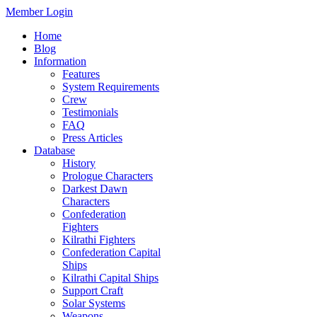
Member Login
Home
Blog
Information
Features
System Requirements
Crew
Testimonials
FAQ
Press Articles
Database
History
Prologue Characters
Darkest Dawn
Characters
Confederation
Fighters
Kilrathi Fighters
Confederation Capital
Ships
Kilrathi Capital Ships
Support Craft
Solar Systems
Weapons