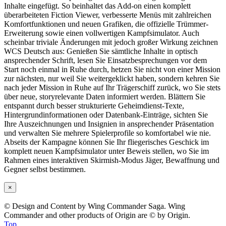
Inhalte eingefügt. So beinhaltet das Add-on einen komplett
überarbeiteten Fiction Viewer, verbesserte Menüs mit zahlreichen
Komfortfunktionen und neuen Grafiken, die offizielle Trümmer-
Erweiterung sowie einen vollwertigen Kampfsimulator. Auch
scheinbar triviale Änderungen mit jedoch großer Wirkung zeichnen
WCS Deutsch aus: Genießen Sie sämtliche Inhalte in optisch
ansprechender Schrift, lesen Sie Einsatzbesprechungen vor dem
Start noch einmal in Ruhe durch, hetzen Sie nicht von einer Mission
zur nächsten, nur weil Sie weitergeklickt haben, sondern kehren Sie
nach jeder Mission in Ruhe auf Ihr Trägerschiff zurück, wo Sie stets
über neue, storyrelevante Daten informiert werden. Blättern Sie
entspannt durch besser strukturierte Geheimdienst-Texte,
Hintergrundinformationen oder Datenbank-Einträge, sichten Sie
Ihre Auszeichnungen und Insignien in ansprechender Präsentation
und verwalten Sie mehrere Spielerprofile so komfortabel wie nie.
Abseits der Kampagne können Sie Ihr fliegerisches Geschick im
komplett neuen Kampfsimulator unter Beweis stellen, wo Sie im
Rahmen eines interaktiven Skirmish-Modus Jäger, Bewaffnung und
Gegner selbst bestimmen.
×
© Design and Content by Wing Commander Saga. Wing
Commander and other products of Origin are © by Origin.
Top